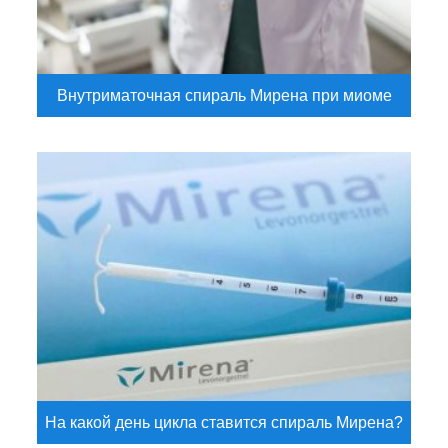
Внутриматочная спираль Мирена при миоме
На какой день цикла ставится спираль Мирена?