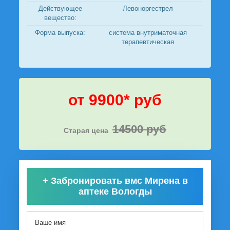
Действующее
Левоноргестрел
вещество:
Форма выпуска:
система внутриматочная
терапевтическая
от 9900* руб
14500 руб
Старая цена
+
Забронировать вмс Мирена в
аптеке Вологды