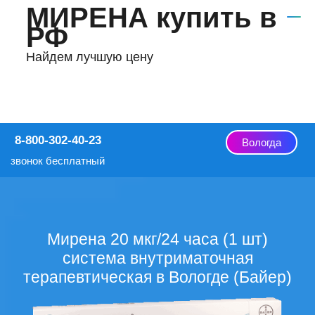
МИРЕНА купить в
РФ
Найдем лучшую цену
8-800-302-40-23
Вологда
звонок бесплатный
Мирена 20 мкг/24 часа (1 шт)
система внутриматочная
терапевтическая в Вологде (Байер)