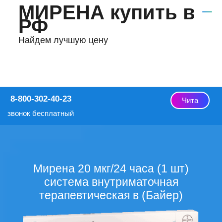
МИРЕНА купить в
РФ
Найдем лучшую цену
8-800-302-40-23
Чита
звонок бесплатный
Мирена 20 мкг/24 часа (1 шт)
система внутриматочная
терапевтическая в (Байер)