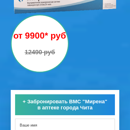
от 9900* руб
12490 руб
+
Забронировать ВМС "Мирена"
в аптеке города Чита