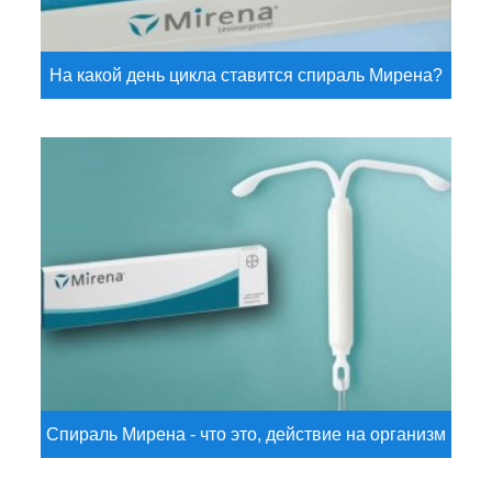
На какой день цикла ставится спираль Мирена?
Спираль Мирена - что это, действие на организм