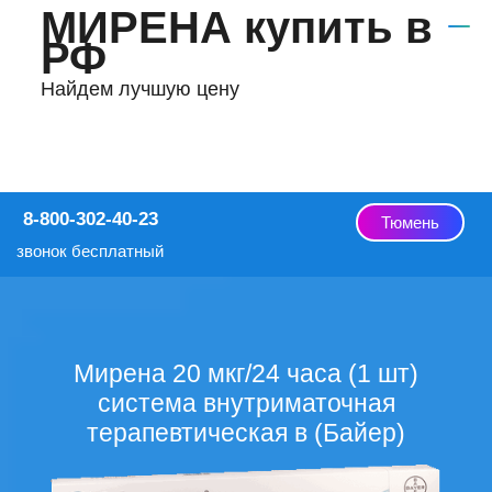
МИРЕНА купить в
РФ
Найдем лучшую цену
8-800-302-40-23
Тюмень
звонок бесплатный
Мирена 20 мкг/24 часа (1 шт)
система внутриматочная
терапевтическая в (Байер)