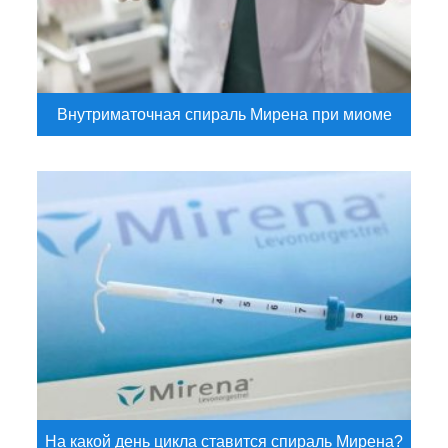
Внутриматочная спираль Мирена при миоме
На какой день цикла ставится спираль Мирена?