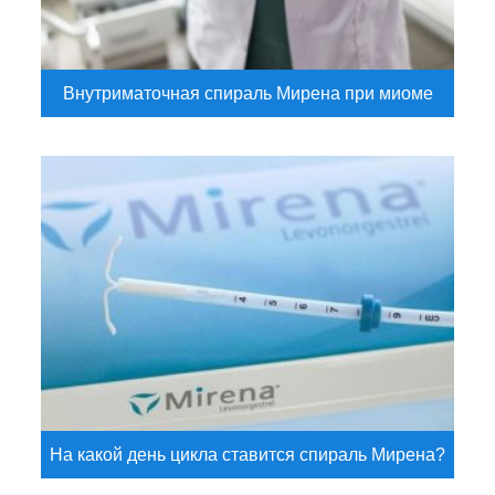
Внутриматочная спираль Мирена при миоме
На какой день цикла ставится спираль Мирена?