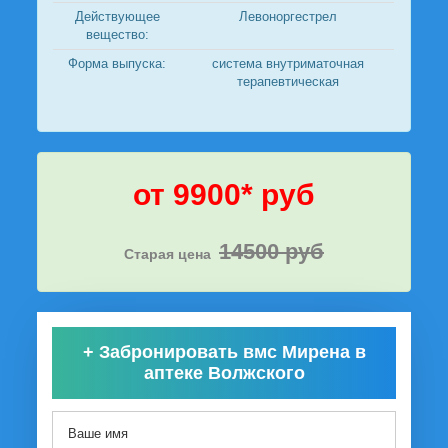
Действующее
Левоноргестрел
вещество:
Форма выпуска:
система внутриматочная
терапевтическая
от 9900* руб
14500 руб
Старая цена
+
Забронировать вмс Мирена в
аптеке Волжского