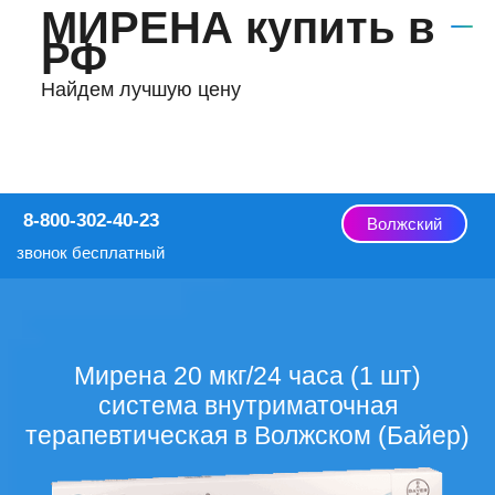
МИРЕНА купить в
РФ
Найдем лучшую цену
8-800-302-40-23
Волжский
звонок бесплатный
Мирена 20 мкг/24 часа (1 шт)
система внутриматочная
терапевтическая в Волжском (Байер)