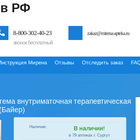
 в РФ
8-800-302-40-23
zakaz@mirena-apteka.ru
звонок бесплатный
Инструкция Мирена
Отзывы
Отследить заказ
FA
стема внутриматочная терапевтическая
 (Байер)
Наличие:
В наличии!
в 79 аптеках г. Сургут