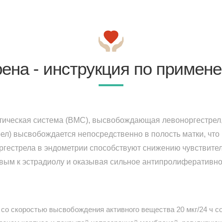
ена - инструкция по примен
ическая система (ВМС), высвобождающая левоноргестрел,
рел) высвобождается непосредственно в полость матки, что
ргестрела в эндометрии способствуют снижению чувствител
вым к эстрадиолу и оказывая сильное антипролиферативно
со скоростью высвобождения активного вещества 20 мкг/24 ч со