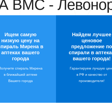
 ВМС - Левонор
Ищем самую
Найдем лучшее
низкую цену на
ценовое
спираль Мирена в
предложение по
аптеках вашего
спирали в аптека
города
вашего города!
Получите спираль Мирена
Гарантируем лучшую цен
в ближайшей аптеке
в РФ и качество от
Вашего города
производителя!