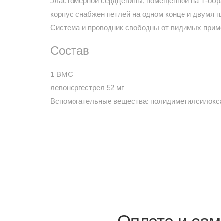
эластомерной сердцевины, помещенной на Т-обр
корпус снабжен петлей на одном конце и двумя 
Система и проводник свободны от видимых прим
Состав
1 ВМС
левоноргестрел 52 мг
Вспомогательные вещества: полидиметилсилоксан
Оплата и сам