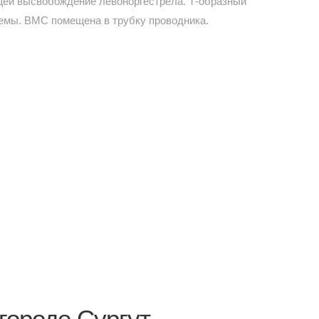
щей высвобождение левоноргестрела. Т-образный
темы. ВМС помещена в трубку проводника.
городе Сургут