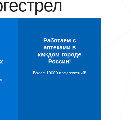
гестрел
Работаем с
аптеками в
каждом городе
х
России!
Более 10000 предложений!
у