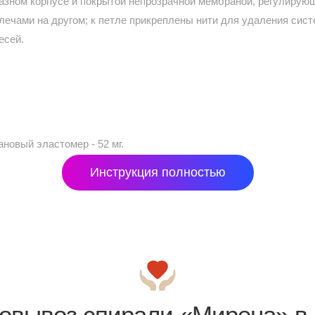
азном корпусе и покрытой непрозрачной мембраной, регулирую
плечами на другом; к петле прикреплены нити для удаления сис
есей.
овый эластомер - 52 мг.
Инструкция полностью
овывоз спирали «Мирена» в 