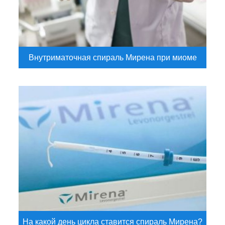
Внутриматочная спираль Мирена при миоме
На какой день цикла ставится спираль Мирена?