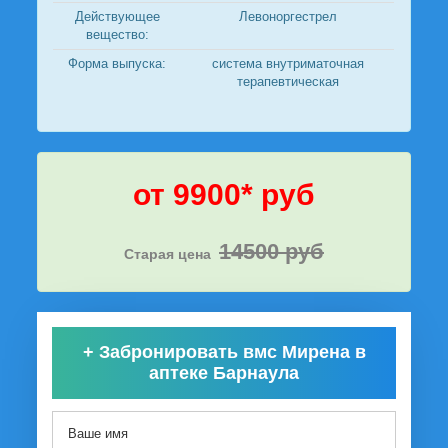
Действующее
Левоноргестрел
вещество:
Форма выпуска:
система внутриматочная
терапевтическая
от 9900* руб
14500 руб
Старая цена
+
Забронировать вмс Мирена в
аптеке Барнаула