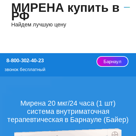
МИРЕНА купить в
РФ
Найдем лучшую цену
8-800-302-40-23
Барнаул
звонок бесплатный
Мирена 20 мкг/24 часа (1 шт)
система внутриматочная
терапевтическая в Барнауле (Байер)