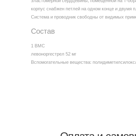
эластомерной сердцевины, помещенной на Т-обр
корпус снабжен петлей на одном конце и двумя 
Система и проводник свободны от видимых прим
Состав
1 ВМС
левоноргестрел 52 мг
Вспомогательные вещества: полидиметилсилоксан
Оплата и самов