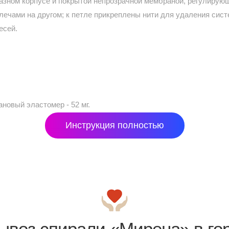
азном корпусе и покрытой непрозрачной мембраной, регулирую
плечами на другом; к петле прикреплены нити для удаления сис
есей.
овый эластомер - 52 мг.
Инструкция полностью
ывоз спирали «Мирена» в го