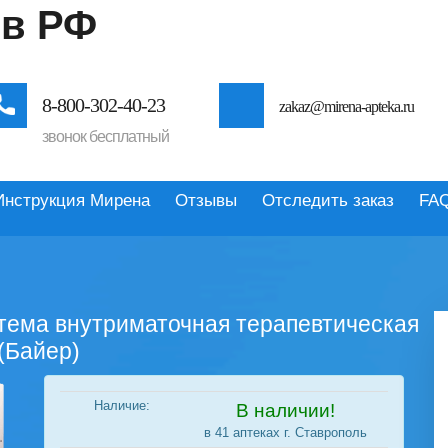
 в РФ
8-800-302-40-23
zakaz@mirena-apteka.ru
звонок бесплатный
Инструкция Мирена
Отзывы
Отследить заказ
FA
стема внутриматочная терапевтическая
 (Байер)
Наличие:
В наличии!
в 41 аптеках г. Ставрополь