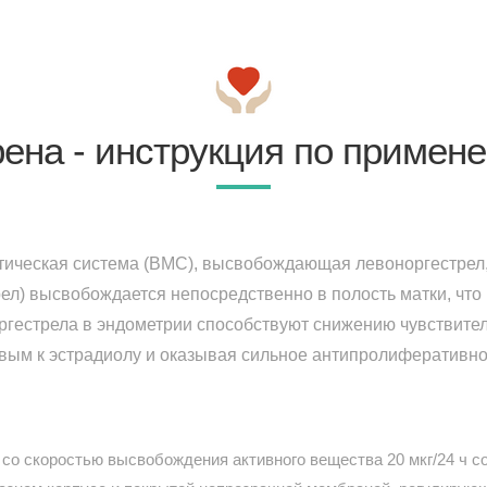
ена - инструкция по примен
ическая система (ВМС), высвобождающая левоноргестрел,
рел) высвобождается непосредственно в полость матки, что
ргестрела в эндометрии способствуют снижению чувствител
вым к эстрадиолу и оказывая сильное антипролиферативно
со скоростью высвобождения активного вещества 20 мкг/24 ч со