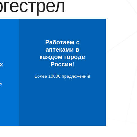
гестрел
Работаем с
аптеками в
каждом городе
х
России!
Более 10000 предложений!
у