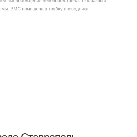
щей высвобождение левоноргестрела. Т-образный
темы. ВМС помещена в трубку проводника.
роде Ставрополь