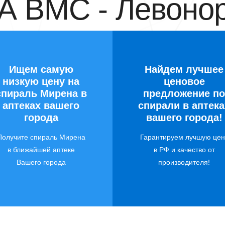
 ВМС - Левонор
Ищем самую
Найдем лучшее
низкую цену на
ценовое
спираль Мирена в
предложение по
аптеках вашего
спирали в аптека
города
вашего города!
Получите спираль Мирена
Гарантируем лучшую цен
в ближайшей аптеке
в РФ и качество от
Вашего города
производителя!