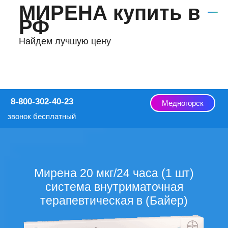
МИРЕНА купить в
РФ
Найдем лучшую цену
8-800-302-40-23
Медногорск
звонок бесплатный
Мирена 20 мкг/24 часа (1 шт)
система внутриматочная
терапевтическая в (Байер)