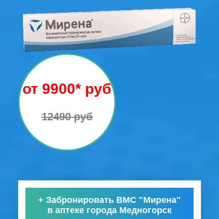
от 9900* руб
12490 руб
+
Забронировать ВМС "Мирена"
в аптеке города Медногорск