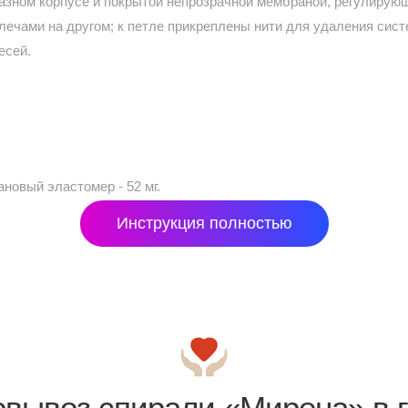
азном корпусе и покрытой непрозрачной мембраной, регулирую
плечами на другом; к петле прикреплены нити для удаления сис
есей.
овый эластомер - 52 мг.
Инструкция полностью
овывоз спирали «Мирена» в г