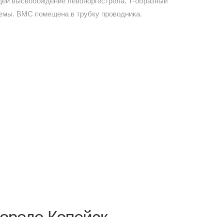
щей высвобождение левоноргестрела. Т-образный
темы. ВМС помещена в трубку проводника.
ороде Копейск