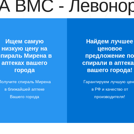
 ВМС - Левонор
Ищем самую
Найдем лучшее
низкую цену на
ценовое
спираль Мирена в
предложение по
аптеках вашего
спирали в аптека
города
вашего города!
Получите спираль Мирена
Гарантируем лучшую цен
в ближайшей аптеке
в РФ и качество от
Вашего города
производителя!