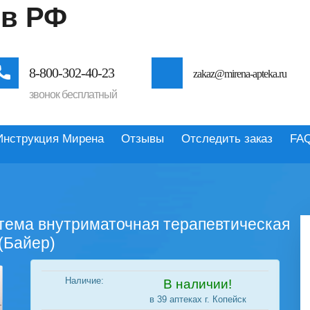
 в РФ
8-800-302-40-23
zakaz@mirena-apteka.ru
звонок бесплатный
Инструкция Мирена
Отзывы
Отследить заказ
FA
стема внутриматочная терапевтическая
 (Байер)
Наличие:
В наличии!
в 39 аптеках г. Копейск