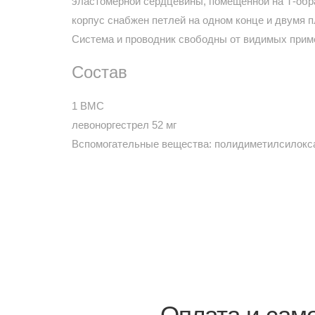
эластомерной сердцевины, помещенной на Т-обр
корпус снабжен петлей на одном конце и двумя 
Система и проводник свободны от видимых прим
Состав
1 ВМС
левоноргестрел 52 мг
Вспомогательные вещества: полидиметилсилоксан
Оплата и сам