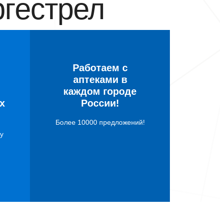
гестрел
Работаем с
аптеками в
каждом городе
х
России!
Более 10000 предложений!
у