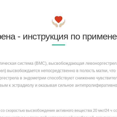
ена - инструкция по примен
ическая система (ВМС), высвобождающая левоноргестрел,
рел) высвобождается непосредственно в полость матки, что
ргестрела в эндометрии способствуют снижению чувствител
вым к эстрадиолу и оказывая сильное антипролиферативно
со скоростью высвобождения активного вещества 20 мкг/24 ч со