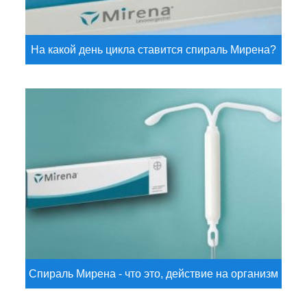
На какой день цикла ставится спираль Мирена?
Спираль Мирена - что это, действие на организм