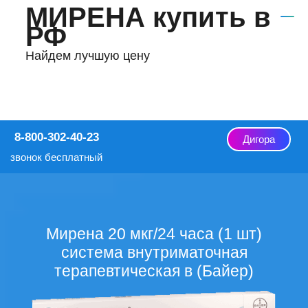
МИРЕНА купить в
РФ
Найдем лучшую цену
8-800-302-40-23
Дигора
звонок бесплатный
Мирена 20 мкг/24 часа (1 шт)
система внутриматочная
терапевтическая в (Байер)