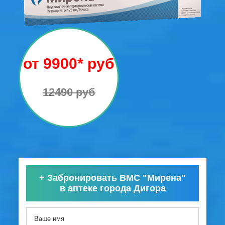
от 9900* руб
12490 руб
+
Забронировать ВМС "Мирена"
в аптеке города Дигора